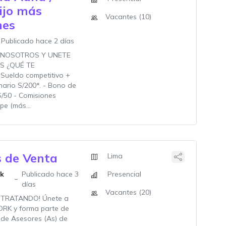
ijo más
Vacantes (10)
nes
Publicado hace 2 días
 NOSOTROS Y UNETE
S ¿QUÉ TE
Sueldo competitivo +
nario S/200*. - Bono de
S/50 - Comisiones
ope (más...
 de Venta
Lima
rk
Publicado hace 3
Presencial
días
Vacantes (20)
TRATANDO! Únete a
K y forma parte de
 de Asesores (As) de