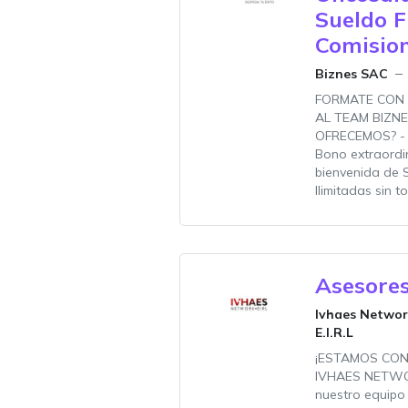
Sueldo F
Comisio
Biznes SAC
FORMATE CON
AL TEAM BIZNE
OFRECEMOS? - 
Bono extraordi
bienvenida de 
Ilimitadas sin t
Asesores
Ivhaes Netwo
E.I.R.L
¡ESTAMOS CON
IVHAES NETWOR
nuestro equipo