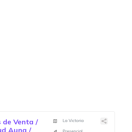
 de Venta /
La Victoria
ud Auna /
Presencial