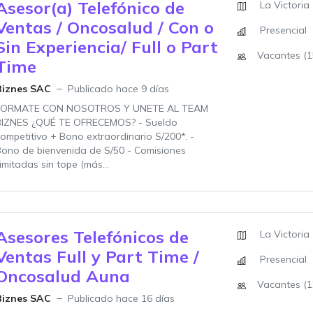
Asesor(a) Telefónico de
La Victoria
Ventas / Oncosalud / Con o
Presencial
Sin Experiencia/ Full o Part
Vacantes (1
Time
Biznes SAC
Publicado hace 9 días
FORMATE CON NOSOTROS Y UNETE AL TEAM
BIZNES ¿QUÉ TE OFRECEMOS? - Sueldo
ompetitivo + Bono extraordinario S/200*. -
ono de bienvenida de S/50 - Comisiones
limitadas sin tope (más...
Asesores Telefónicos de
La Victoria
Ventas Full y Part Time /
Presencial
Oncosalud Auna
Vacantes (1
Biznes SAC
Publicado hace 16 días