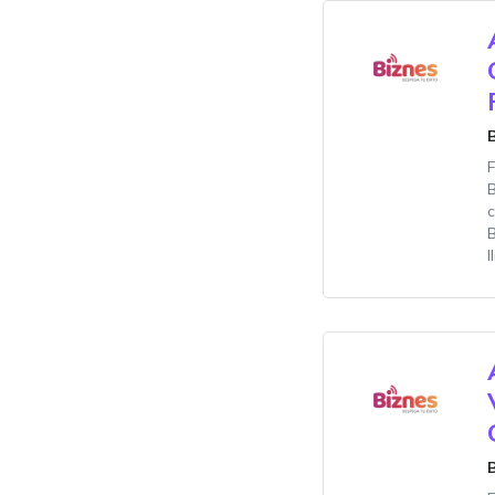
c
B
I