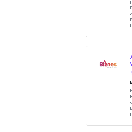
c
B
I
c
B
I