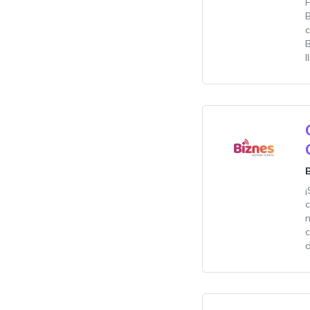
c
B
I
¡
c
c
d