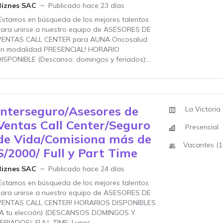
Biznes SAC
Publicado hace 23 días
Estamos en búsqueda de los mejores talentos
para unirse a nuestro equipo de ASESORES DE
VENTAS CALL CENTER para AUNA Oncosalud
en modalidad PRESENCIAL! HORARIO
ISPONIBLE (Descanso: domingos y feriados):...
Interseguro/Asesores de
La Victoria
Ventas Call Center/Seguro
Presencial
de Vida/Comisiona más de
Vacantes (1
S/2000/ Full y Part Time
Biznes SAC
Publicado hace 24 días
Estamos en búsqueda de los mejores talentos
para unirse a nuestro equipo de ASESORES DE
VENTAS CALL CENTER! HORARIOS DISPONIBLES
(A tu elección) (DESCANSOS DOMINGOS Y
ERIADOS): FULL TIME: Lunes...