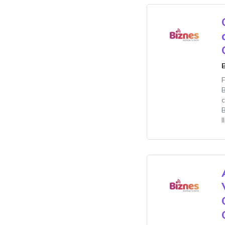
c
B
I