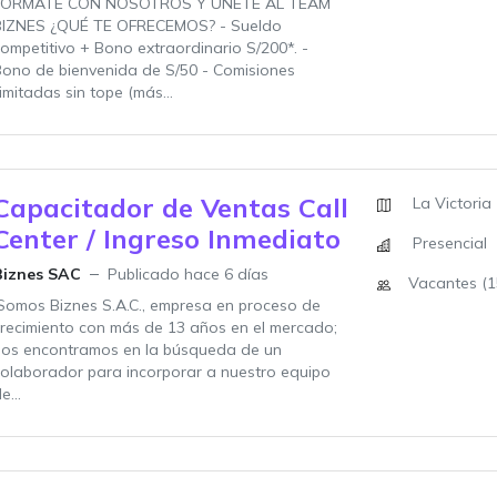
FORMATE CON NOSOTROS Y UNETE AL TEAM
BIZNES ¿QUÉ TE OFRECEMOS? - Sueldo
ompetitivo + Bono extraordinario S/200*. -
ono de bienvenida de S/50 - Comisiones
limitadas sin tope (más...
Capacitador de Ventas Call
La Victoria
Center / Ingreso Inmediato
Presencial
Biznes SAC
Publicado hace 6 días
Vacantes (1
Somos Biznes S.A.C., empresa en proceso de
recimiento con más de 13 años en el mercado;
nos encontramos en la búsqueda de un
olaborador para incorporar a nuestro equipo
e...