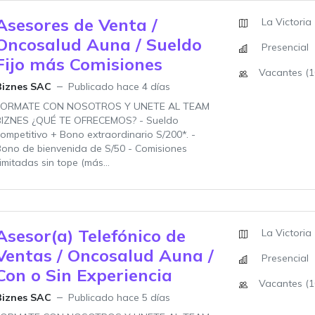
Asesores de Venta /
La Victoria
Oncosalud Auna / Sueldo
Presencial
Fijo más Comisiones
Vacantes (1
Biznes SAC
Publicado hace 4 días
FORMATE CON NOSOTROS Y UNETE AL TEAM
BIZNES ¿QUÉ TE OFRECEMOS? - Sueldo
ompetitivo + Bono extraordinario S/200*. -
ono de bienvenida de S/50 - Comisiones
limitadas sin tope (más...
Asesor(a) Telefónico de
La Victoria
Ventas / Oncosalud Auna /
Presencial
Con o Sin Experiencia
Vacantes (1
Biznes SAC
Publicado hace 5 días