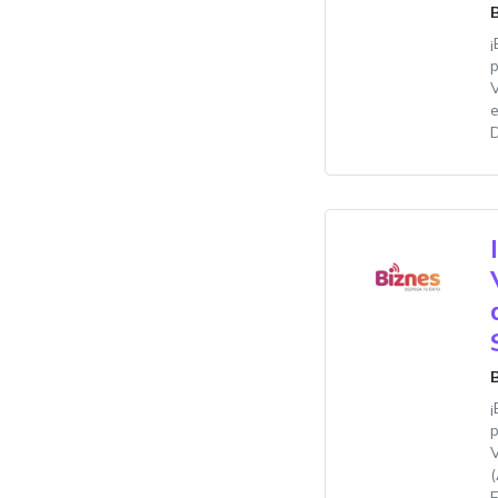
¡
D
¡
F