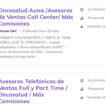
Oncosalud Auna /Asesores
La Victoria
de Ventas Call Center/ Más
Presencial
Comisiones
Vacantes (1
Biznes SAC
Publicado hace 20 días
FORMATE CON NOSOTROS Y UNETE AL TEAM
BIZNES ¿QUÉ TE OFRECEMOS? - Sueldo
ompetitivo + Bono extraordinario S/200*. -
ono de bienvenida de S/50 - Comisiones
limitadas sin tope (más...
Asesores Telefónicos de
La Victoria
Ventas Full y Part Time /
Presencial
Oncosalud / Más
Vacantes (1
Comisiones